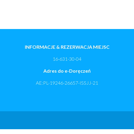
INFORMACJE & REZERWACJA MIEJSC
16-631-30-04
Adres do e-Doręczeń
AE:PL-19246-26657-ISSJJ-21