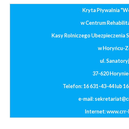
Kryta Pływalnia "W
w Centrum Rehabilita
Kasy Rolniczego Ubezpieczenia 
w Horyńcu-Z
ul. Sanatory
37-620 Horynie
Telefon: 16 631-43-44 lub 1
e-mail: sekretariat@c
Internet: www.crr-