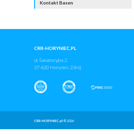
Kontakt Basen
CRR-HORYNIEC.PL
ul. Sanatoryjna 2,
37-620 Horyniec Zdrój
CRR-HORYNIEC.pl
©
2026