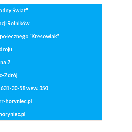
odny Świat"
cji Rolników
Społecznego "Kresowiak"
droju
jna 2
c-Zdrój
6 631-30-58 wew. 350
rr-horyniec.pl
horyniec.pl